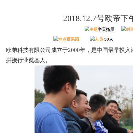
2018.12.7号欧
主题
半天
拓展
时
地点百果园
人员
50
人
欧弟科技有限公司成立于
2000年，是中国最早投
拼接行业奠基人。