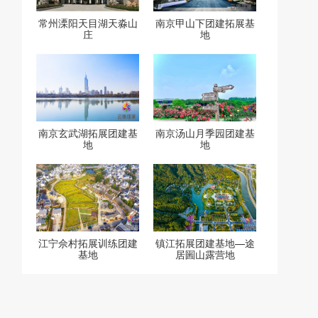
常州溧阳天目湖天淼山
南京甲山下团建拓展基
庄
地
南京玄武湖拓展团建基
南京汤山月季园团建基
地
地
江宁佘村拓展训练团建
镇江拓展团建基地—途
基地
居圌山露营地