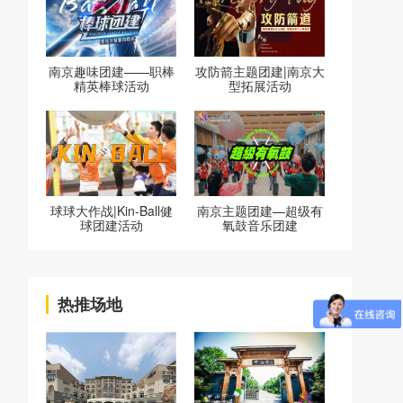
南京趣味团建——职棒
攻防箭主题团建|南京大
精英棒球活动
型拓展活动
球球大作战|Kin-Ball健
南京主题团建—超级有
球团建活动
氧鼓音乐团建
热推场地