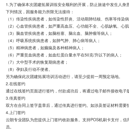
1.为了确保本次团建拓展训练安全顺利的开展，防止旅途中发生人身
下列情况，因服务能力所限无法接待：
（1）传染性疾病患者，如传染性肝炎、活动期肺结核、伤寒等传染
（2）心血管疾病患者，如严重高血压、心功能不全、心肌缺氧、心
（3）脑血管疾病患者，如脑栓塞、脑出血、脑肿瘤等病人；
（4）呼吸系统疾病患者，如肺气肿、肺心病等病人；
（5）精神病患者，如癫痫及各种精神病人；
（6）严重贫血病患者，如血红蛋白量水平在50克/升以下的病人；
（7）大中型手术的恢复期病患者；
（8）孕妇及行动不便者。
另为确保此次团建拓展培训活动进行，请至少提前一周预定场地。
2.在线签约
通过在线签约页面进行签约，付款成功后，将通过电子邮件接收电子
3.传真签约
双方在合同上签字盖章后，通过传真进行签约。如涉及签证材料需要
4.上门签约
云朗专业团队为您提供上门签约收款服务。支持POS机刷卡支付，信
员。