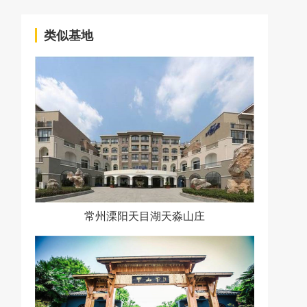
类似基地
常州溧阳天目湖天淼山庄