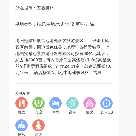
所在城市：安徽滁州
基地类型：拓展/基地,培训/会议,军事/训练
滁州冠景拓展基地地处著名旅游景区——琅琊山风
景区南麓，周边景色优美，地理位置得天独厚。 基
地由安徽冠景旅游开发有限公司投资30亿元建设，
总占地3000亩，有两百余间公寓酒店和10栋高星级
的VIP别墅酒店组成，占地24.61亩，总建筑面积1.8
万平米。 酒店整体采用地中海建筑风格，古典
基地配套
餐饮
会议
住宿
高空
篝火
真人CS
露营
康体