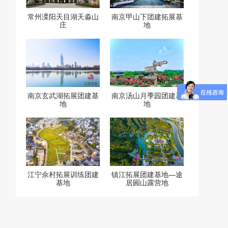
常州溧阳天目湖天淼山
南京甲山下团建拓展基
庄
地
南京玄武湖拓展团建基
南京汤山月季园团建基
地
地
江宁佘村拓展训练团建
镇江拓展团建基地—途
基地
居圌山露营地