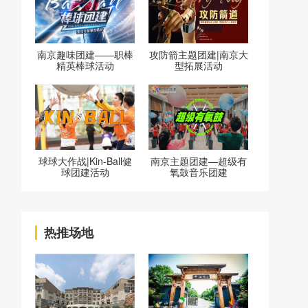
南京趣味团建——职棒
攻防箭主题团建|南京大
精英棒球活动
型拓展活动
球球大作战|Kin-Ball健
南京主题团建—超级有
球团建活动
氧鼓音乐团建
热推场地