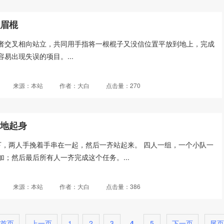
齐眉棍
者交叉相向站立，共同用手指将一根棍子又没信位置平放到地上，完成
易出现失误的项目。...
来源：本站
作者：大白
点击量：270
坐地起身
下，两人手挽着手串在一起，然后一齐站起来。 四人一组，一个小队一
；然后最后所有人一齐完成这个任务。...
来源：本站
作者：大白
点击量：386
首页
上一页
1
2
3
4
5
下一页
尾页